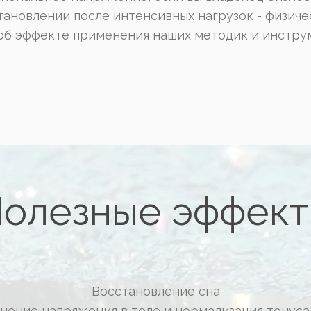
ановлении после интенсивных нагрузок - физиче
об эффекте применения наших методик и инстру
олезные эффек
Восстановление сна
нение напряжения в теле и нормализация тонус