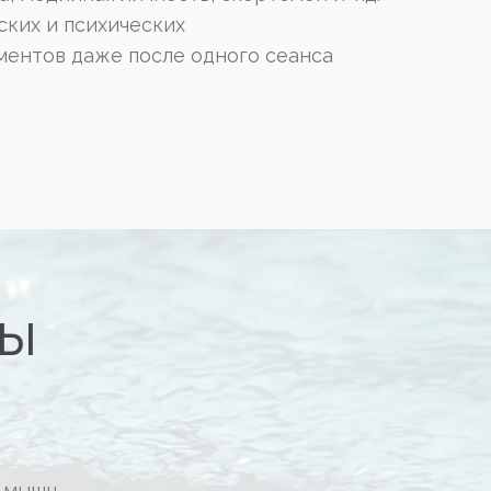
ских и психических
ментов даже после одного сеанса
ты
а мышц