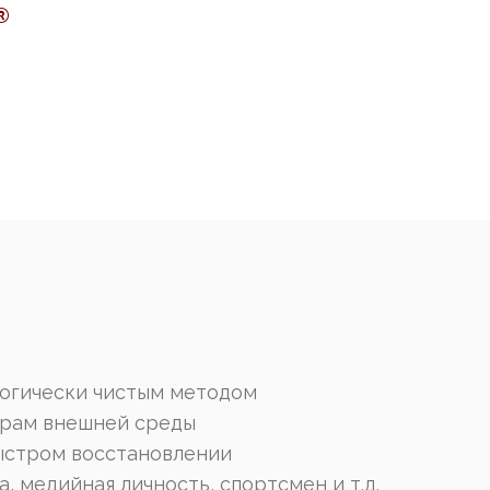
®
логически чистым методом
орам внешней среды
быстром восстановлении
 медийная личность, спортсмен и т.д.