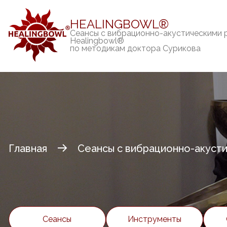
HEALINGBOWL®
Сеансы с вибрационно-акустическими 
Healingbowl®
по методикам доктора Сурикова
Главная
Сеансы с вибрационно-акусти
Сеансы
Инструменты