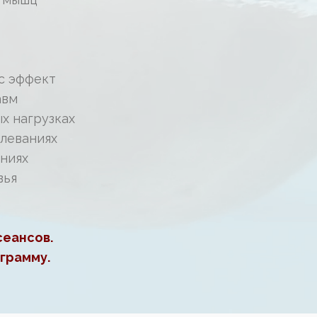
с эффект
авм
х нагрузках
леваниях
ниях
вья
сеансов.
грамму.