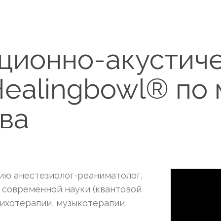
ационно-акустич
ealingbowl® по
ва
нию анестезиолог-реаниматолог,
 современной науки (квантовой
сихотерапии, музыкотерапии,