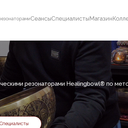
Сеансы
Специалисты
Магазин
Колл
резонаторами
ческими резонаторами Healingbowl® по мето
Специалисты