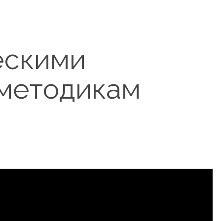
ескими
 методикам