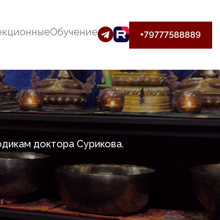
екционные
Обучение
+79777588889
дикам доктора Сурикова.