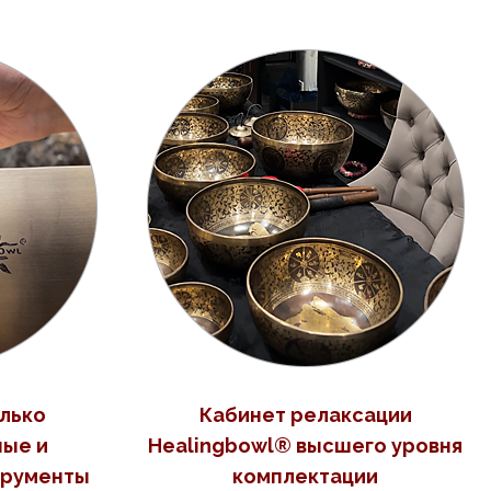
лько
Кабинет релаксации
ые и
Healingbowl® высшего уровня
трументы
комплектации